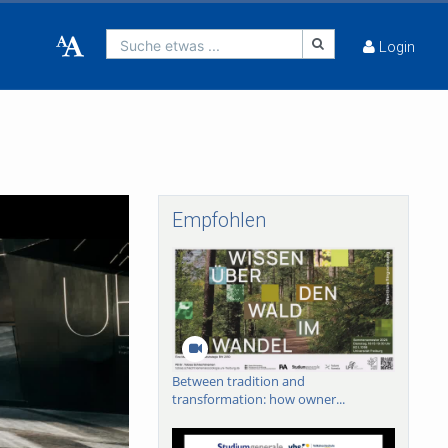
Suche etwas ...
Login
Empfohlen
Between tradition and
transformation: how owner...