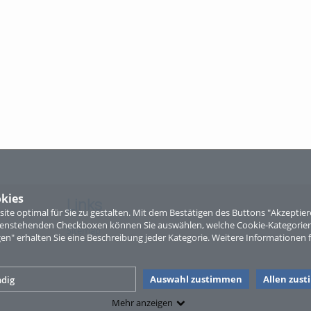
kies
Links
te optimal für Sie zu gestalten. Mit dem Bestätigen des Buttons "Akzepti
ntenstehenden Checkboxen können Sie auswählen, welche Cookie-Kategorien
Sitemap
gen" erhalten Sie eine Beschreibung jeder Kategorie. Weitere Informationen f
Auswahl zustimmen
Allen zus
dig
Mehr anzeigen