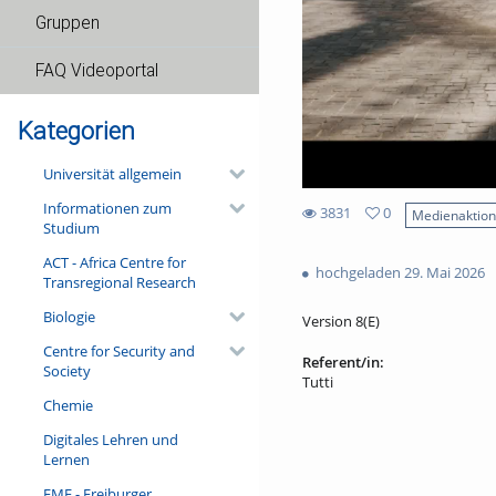
Gruppen
FAQ Videoportal
Kategorien
Universität allgemein
Informationen zum
3831
0
Medienaktio
Studium
0
3831
favorites
ACT - Africa Centre for
views
hochgeladen 29. Mai 2026
Transregional Research
Biologie
Version 8(E)
Centre for Security and
Referent/in:
Society
Tutti
Chemie
Digitales Lehren und
Lernen
FMF - Freiburger