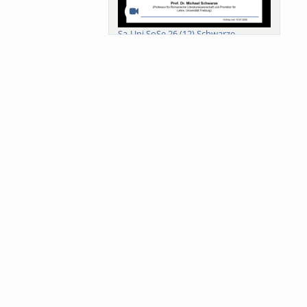
Sa-Uni SoSe 26 (12) Schwarze
Meanings of Forests: A Collaborative
Comparativ...
Als der Wald eine Zukunftsfrage
wurde. Wissen, ...