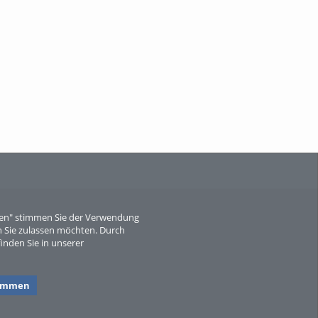
When Particle Physics Gets Hot: A
Journey Throu...
Sperber
eren" stimmen Sie der Verwendung
 Sie zulassen möchten. Durch
inden Sie in unserer
timmen