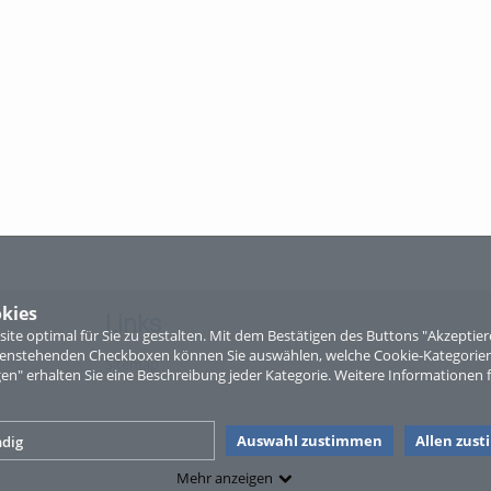
kies
Links
te optimal für Sie zu gestalten. Mit dem Bestätigen des Buttons "Akzepti
ntenstehenden Checkboxen können Sie auswählen, welche Cookie-Kategorien
Sitemap
gen" erhalten Sie eine Beschreibung jeder Kategorie. Weitere Informationen f
Auswahl zustimmen
Allen zus
dig
Mehr anzeigen