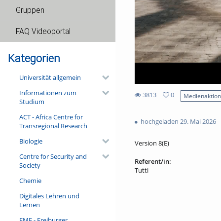
Gruppen
FAQ Videoportal
Kategorien
Universität allgemein
Informationen zum
3813
0
Medienaktio
Studium
0
3813
favorites
ACT - Africa Centre for
views
hochgeladen 29. Mai 2026
Transregional Research
Biologie
Version 8(E)
Centre for Security and
Referent/in:
Society
Tutti
Chemie
Digitales Lehren und
Lernen
FMF - Freiburger