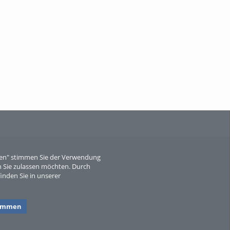
When Particle Physics Gets Hot: A
Journey Throu...
Sperber
eren" stimmen Sie der Verwendung
 Sie zulassen möchten. Durch
inden Sie in unserer
timmen