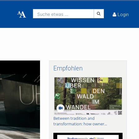
Suche etwas ...
Login
Empfohlen
Between tradition and
transformation: how owner...