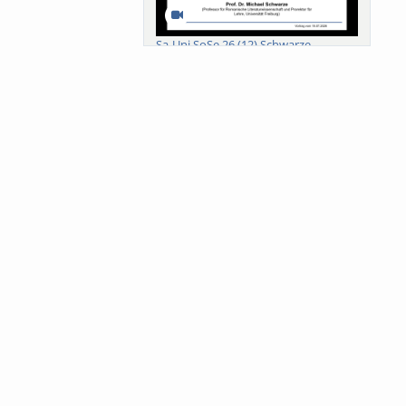
Sa-Uni SoSe 26 (12) Schwarze
Meanings of Forests: A Collaborative
Comparativ...
Als der Wald eine Zukunftsfrage
wurde. Wissen, ...