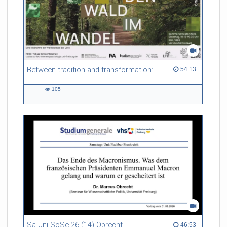
Between tradition and transformation: how owners, advisers and institutions co-create knowledge for resilient forests in Europe
54:13 duration
54:13
105
105
views
Sa-Uni SoSe 26 (14) Obrecht
46:53 duration
46:53