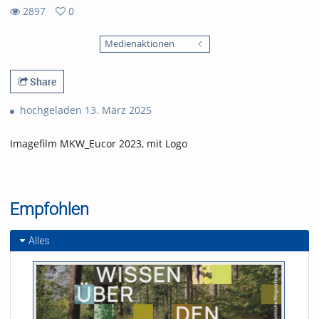
2897
0
0
2897
favorites
Medienaktionen
views
Share
hochgeladen 13. März 2025
Imagefilm MKW_Eucor 2023, mit Logo
Empfohlen
Alles