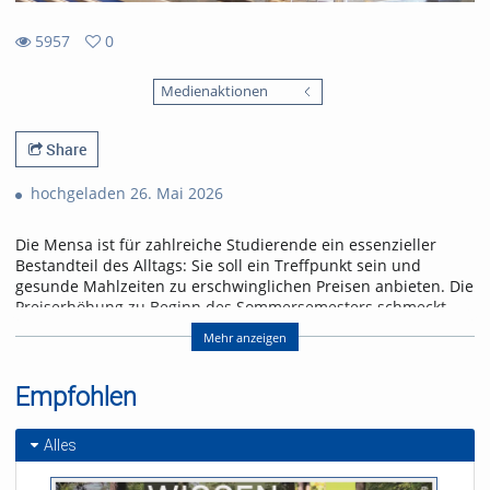
5957
0
0
5957
favorites
Medienaktionen
views
Share
hochgeladen 26. Mai 2026
Die Mensa ist für zahlreiche Studierende ein essenzieller
Bestandteil des Alltags: Sie soll ein Treffpunkt sein und
gesunde Mahlzeiten zu erschwinglichen Preisen anbieten. Die
Preiserhöhung zu Beginn des Sommersemesters schmeckt
jedoch nicht jeder und jedem.
Mehr anzeigen
Ohne Subventionen wäre es noch mehr. Laut einem
Instagram-Post des Freiburger Studierendenwerks vom
Empfohlen
20.4.2026 liegt der tatsächliche Preis für ein Mensa-Essen bei
8,47 Euro. Etwa die Hälfte wird über Landeszuschüsse und
andere Quellen finanziert.
Alles
Nachbar Frankreich investiert mehr. Dort kosten Mensaessen