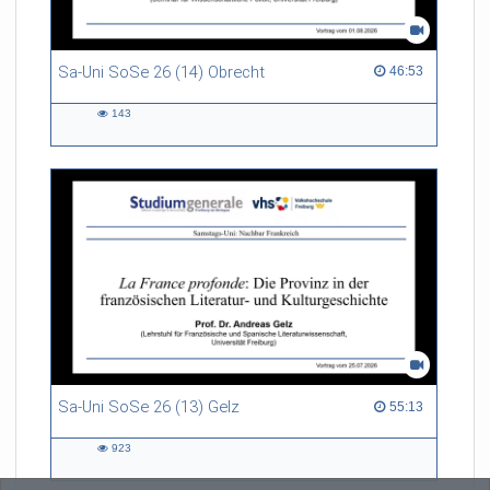
Sa-Uni SoSe 26 (14) Obrecht
46:53 duration
46:53
143
143
views
Sa-Uni SoSe 26 (13) Gelz
55:13 duration
55:13
923
923
views