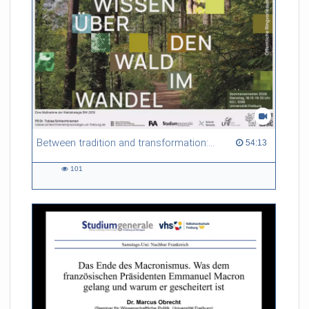
seit dem 4.5.2026 flächendeckend nur noch einen Euro. Rund
50 Millionen Euro sind dafür im Haushalt 2026
festgeschrieben.
Wie funktioniert das preiswerte Menü in Frankreich?
uniCROSS hat eine Mensa in Mulhouse besucht, in die Töpfe
und auf die Teller geschaut.
Between tradition and transformation: how owners, advisers and institutions co-create knowledge for resilient forests in Europe
54:13 duration
54:13
101
101
views