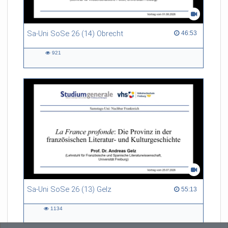
Sa-Uni SoSe 26 (14) Obrecht
46:53 duration
46:53
921
921
views
Sa-Uni SoSe 26 (13) Gelz
55:13 duration
55:13
1134
1134
views