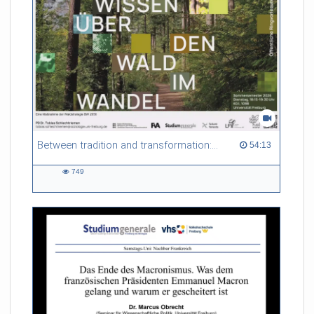
seit dem 4.5.2026 flächendeckend nur noch einen Euro. Rund
50 Millionen Euro sind dafür im Haushalt 2026
festgeschrieben.
Wie funktioniert das preiswerte Menü in Frankreich?
uniCROSS hat eine Mensa in Mulhouse besucht, in die Töpfe
und auf die Teller geschaut.
Between tradition and transformation: how owners, advisers and institutions co-create knowledge for resilient forests in Europe
54:13 duration
54:13
749
749
views