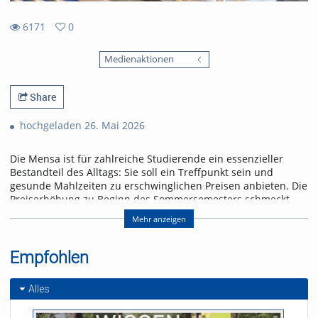
6171
0
0
6171
favorites
Medienaktionen
views
Share
hochgeladen 26. Mai 2026
Die Mensa ist für zahlreiche Studierende ein essenzieller
Bestandteil des Alltags: Sie soll ein Treffpunkt sein und
gesunde Mahlzeiten zu erschwinglichen Preisen anbieten. Die
Preiserhöhung zu Beginn des Sommersemesters schmeckt
jedoch nicht jeder und jedem.
Mehr anzeigen
Ohne Subventionen wäre es noch mehr. Laut einem
Instagram-Post des Freiburger Studierendenwerks vom
Empfohlen
20.4.2026 liegt der tatsächliche Preis für ein Mensa-Essen bei
8,47 Euro. Etwa die Hälfte wird über Landeszuschüsse und
andere Quellen finanziert.
Alles
Nachbar Frankreich investiert mehr. Dort kosten Mensaessen