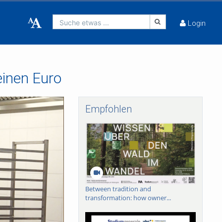
Suche etwas ...
Login
einen Euro
Empfohlen
Between tradition and
transformation: how owner...