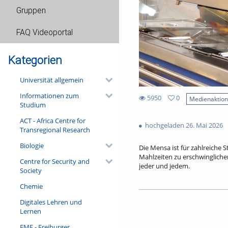
Gruppen
FAQ Videoportal
Kategorien
Universität allgemein
Informationen zum
5950
0
Medienaktio
Studium
0
5950
favorites
ACT - Africa Centre for
views
hochgeladen 26. Mai 2026
Transregional Research
Biologie
Die Mensa ist für zahlreiche S
Mahlzeiten zu erschwinglich
Centre for Security and
jeder und jedem.
Society
Ohne Subventionen wäre es n
Chemie
tatsächliche Preis für ein Me
Digitales Lehren und
Nachbar Frankreich investier
Lernen
Millionen Euro sind dafür im 
Wie funktioniert das preiswe
FMF - Freiburger