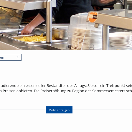
nen
tudierende ein essenzieller Bestandteil des Alltags: Sie soll ein Treffpunkt s
en Preisen anbieten. Die Preiserhöhung zu Beginn des Sommersemesters sch
och mehr. Laut einem Instagram-Post des Freiburger Studierendenwerks vo
nsa-Essen bei 8,47 Euro. Etwa die Hälfte wird über Landeszuschüsse und ande
Mehr anzeigen
t mehr. Dort kosten Mensaessen seit dem 4.5.2026 flächendeckend nur noch
Haushalt 2026 festgeschrieben.
rte Menü in Frankreich? uniCROSS hat eine Mensa in Mulhouse besucht, in di