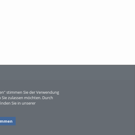
When Particle Physics Gets Hot: A
Journey Throu...
Sperber
eren" stimmen Sie der Verwendung
 Sie zulassen möchten. Durch
inden Sie in unserer
timmen