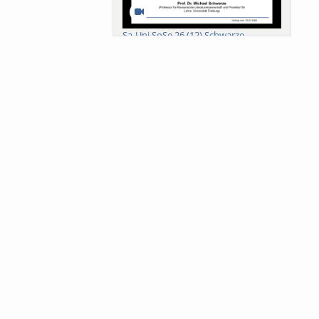
Sa-Uni SoSe 26 (12) Schwarze
Meanings of Forests: A Collaborative
Comparativ...
Als der Wald eine Zukunftsfrage
wurde. Wissen, ...