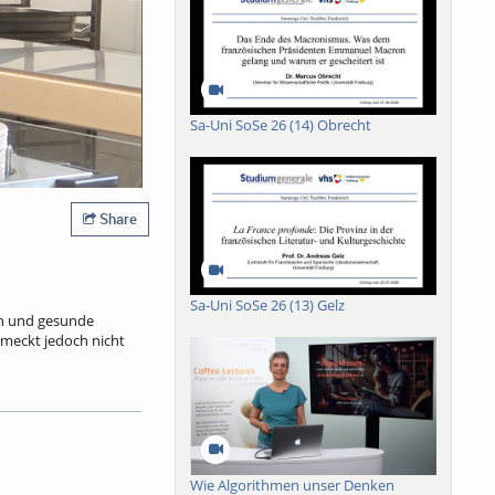
Sa-Uni SoSe 26 (14) Obrecht
Share
Sa-Uni SoSe 26 (13) Gelz
ein und gesunde
meckt jedoch nicht
m 20.4.2026 liegt der
re Quellen finanziert.
 einen Euro. Rund 50
Wie Algorithmen unser Denken
e Töpfe und auf die