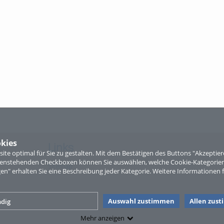
kies
Links
te optimal für Sie zu gestalten. Mit dem Bestätigen des Buttons "Akzepti
ntenstehenden Checkboxen können Sie auswählen, welche Cookie-Kategorien
Sitemap
gen" erhalten Sie eine Beschreibung jeder Kategorie. Weitere Informationen f
Auswahl zustimmen
Allen zus
dig
Mehr anzeigen