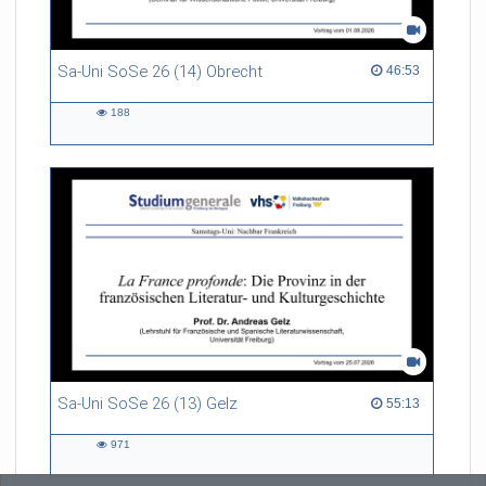
Sa-Uni SoSe 26 (14) Obrecht
46:53 duration
46:53
188
188
views
Sa-Uni SoSe 26 (13) Gelz
55:13 duration
55:13
971
971
views