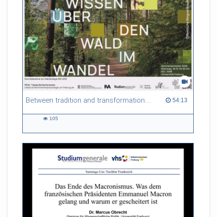
seit dem 4.5.2026 flächendeckend nur noch einen Euro. Rund
50 Millionen Euro sind dafür im Haushalt 2026
festgeschrieben.
Wie funktioniert das preiswerte Menü in Frankreich?
uniCROSS hat eine Mensa in Mulhouse besucht, in die Töpfe
und auf die Teller geschaut.
Between tradition and transformation: how owners, advisers and institutions co-create knowledge for resilient forests in Europe
54:13 duration
54:13
105
105
views