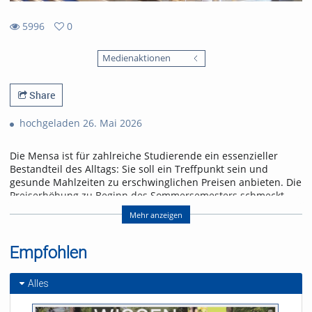
5996
0
0
5996
favorites
Medienaktionen
views
Share
hochgeladen 26. Mai 2026
Die Mensa ist für zahlreiche Studierende ein essenzieller
Bestandteil des Alltags: Sie soll ein Treffpunkt sein und
gesunde Mahlzeiten zu erschwinglichen Preisen anbieten. Die
Preiserhöhung zu Beginn des Sommersemesters schmeckt
jedoch nicht jeder und jedem.
Mehr anzeigen
Ohne Subventionen wäre es noch mehr. Laut einem
Instagram-Post des Freiburger Studierendenwerks vom
Empfohlen
20.4.2026 liegt der tatsächliche Preis für ein Mensa-Essen bei
8,47 Euro. Etwa die Hälfte wird über Landeszuschüsse und
andere Quellen finanziert.
Alles
Nachbar Frankreich investiert mehr. Dort kosten Mensaessen