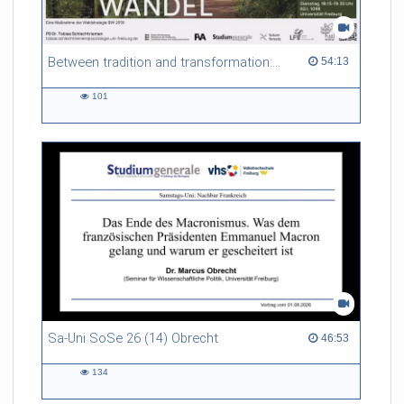
Between tradition and transformation: how owners, advisers and institutions co-create knowledge for resilient forests in Europe
54:13 duration
54:13
101
101
views
Sa-Uni SoSe 26 (14) Obrecht
46:53 duration
46:53
134
134
views