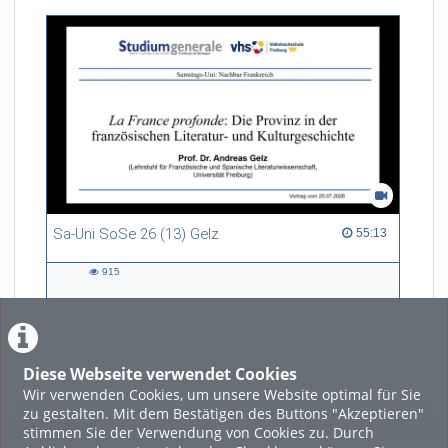
Sa-Uni SoSe 26 (13) Gelz
55:13 duration
55:13
915
915
views
Diese Webseite verwendet Cookies
LADE MEHR
Wir verwenden Cookies, um unsere Website optimal für Sie
zu gestalten. Mit dem Bestätigen des Buttons "Akzeptieren"
Featured
stimmen Sie der Verwendung von Cookies zu. Durch