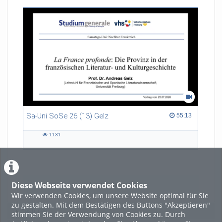
Sa-Uni SoSe 26 (13) Gelz
55:13 duration
55:13
1131
1131
views
Diese Webseite verwendet Cookies
LADE MEHR
Wir verwenden Cookies, um unsere Website optimal für Sie
zu gestalten. Mit dem Bestätigen des Buttons "Akzeptieren"
Featured
stimmen Sie der Verwendung von Cookies zu. Durch