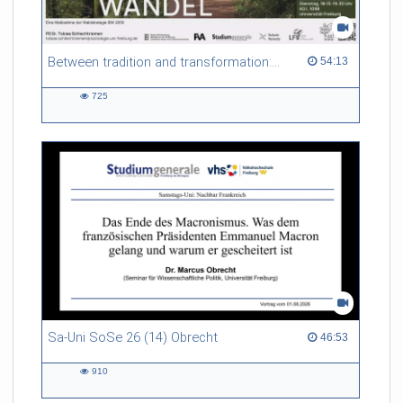
Between tradition and transformation: how owners, advisers and institutions co-create knowledge for resilient forests in Europe
54:13 duration
54:13
725
725
views
Sa-Uni SoSe 26 (14) Obrecht
46:53 duration
46:53
910
910
views