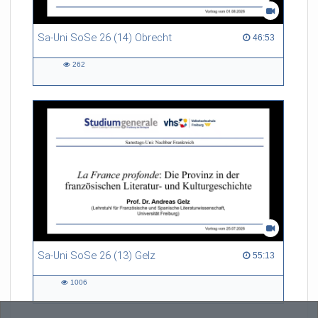
Sa-Uni SoSe 26 (14) Obrecht
46:53 duration
46:53
262
262
views
Sa-Uni SoSe 26 (13) Gelz
55:13 duration
55:13
1006
1006
views