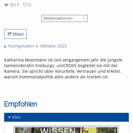
3613
0
0
3613
favorites
Medienaktionen
views
Share
hochgeladen 4. Oktober 2025
Katharina Moormann ist seit vergangenem Jahr die jüngste
Gemeinderätin Freiburgs. uniCROSS begleitet sie mit der
Kamera. Sie spricht über Vorurteile, Vertrauen und erklärt,
warum Kommunalpolitik alles andere als trocken ist.
Empfohlen
Alles