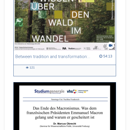
Between tradition and transformation: how owners, advisers and institutions co-create knowledge for resilient forests in Europe
54:13 duration
54:13
121
121
views