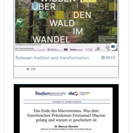
Between tradition and transformation: how owners, advisers and institutions co-create knowledge for resilient forests in Europe
54:13 duration
54:13
106
106
views