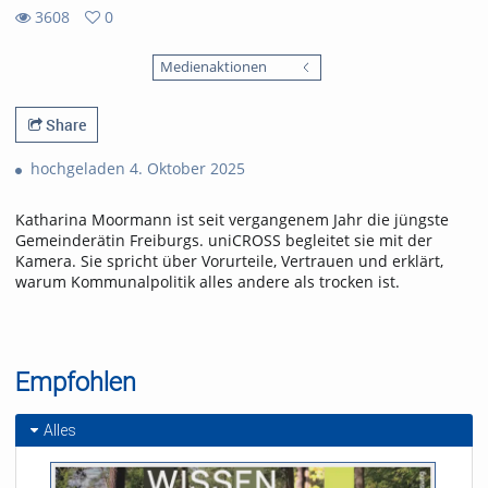
3608
0
0
3608
favorites
Medienaktionen
views
Share
hochgeladen 4. Oktober 2025
Katharina Moormann ist seit vergangenem Jahr die jüngste
Gemeinderätin Freiburgs. uniCROSS begleitet sie mit der
Kamera. Sie spricht über Vorurteile, Vertrauen und erklärt,
warum Kommunalpolitik alles andere als trocken ist.
Empfohlen
Alles