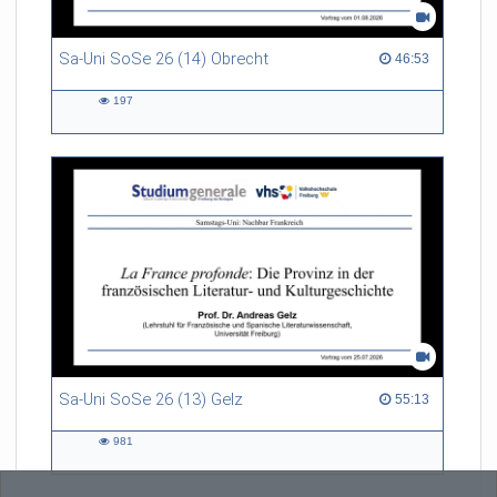
Sa-Uni SoSe 26 (14) Obrecht
46:53 duration
46:53
197
197
views
Sa-Uni SoSe 26 (13) Gelz
55:13 duration
55:13
981
981
views