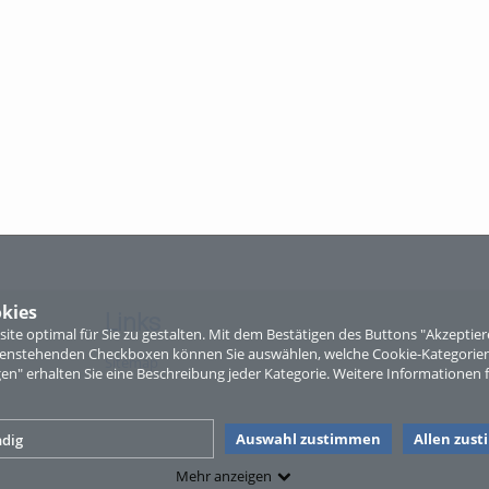
kies
Links
te optimal für Sie zu gestalten. Mit dem Bestätigen des Buttons "Akzepti
ntenstehenden Checkboxen können Sie auswählen, welche Cookie-Kategorien
Sitemap
gen" erhalten Sie eine Beschreibung jeder Kategorie. Weitere Informationen f
Auswahl zustimmen
Allen zus
dig
Mehr anzeigen