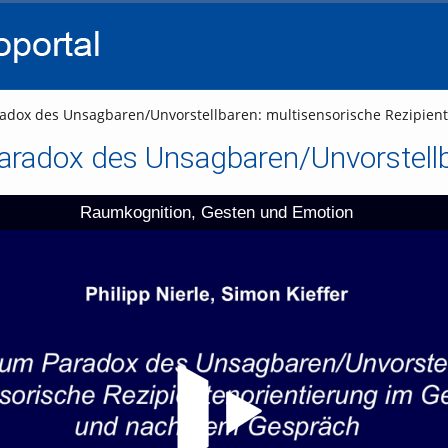
go
go
go
to
to
to
navigation
main
footer
content
adox des Unsagbaren/Unvorstellbaren: multisensorische Rezipie
Raumkognition, Gesten und Emotion
Video abspielen