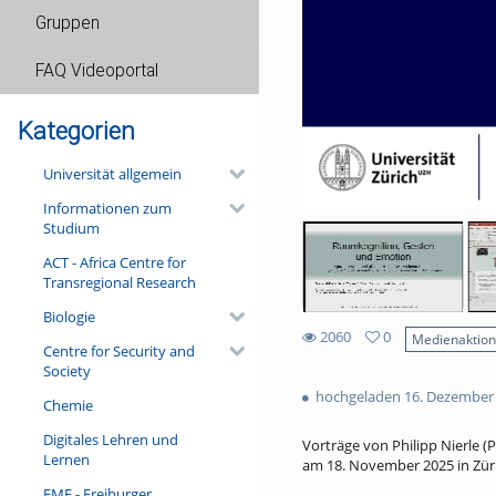
Gruppen
FAQ Videoportal
Kategorien
Universität allgemein
Informationen zum
Studium
ACT - Africa Centre for
Transregional Research
Biologie
2060
0
Medienaktio
Centre for Security and
0
2060
Society
favorites
views
hochgeladen 16. Dezember
Chemie
Digitales Lehren und
Vorträge von Philipp Nierle 
Lernen
am 18. November 2025 in Züri
FMF - Freiburger