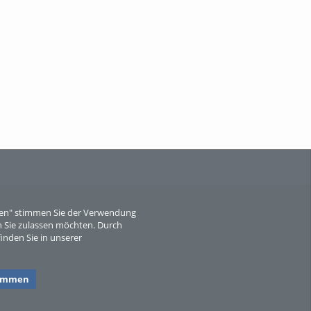
Wissen, ...
When Particle Physics Gets Hot: A
Journey Throu...
eren" stimmen Sie der Verwendung
 Sie zulassen möchten. Durch
inden Sie in unserer
Sperber
timmen