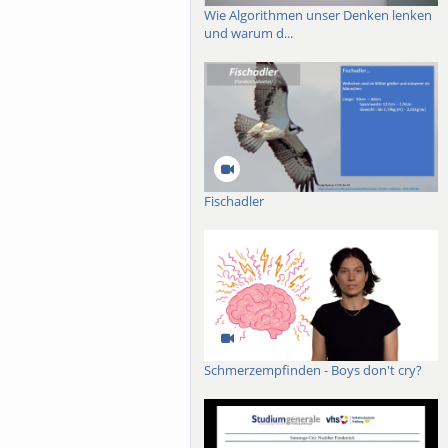
Wie Algorithmen unser Denken lenken
und warum d...
Fischadler
Schmerzempfinden - Boys don't cry?