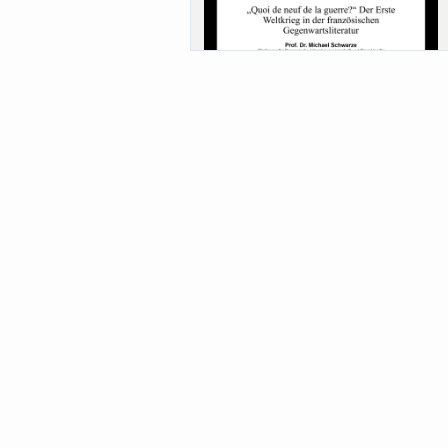
Sa-Uni SoSe 26 (12) Schwarze
Meanings of Forests: A Collaborative
Comparativ...
Als der Wald eine Zukunftsfrage wurde.