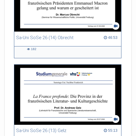
Sa-Uni SoSe 26 (14) Obrecht
46:53 duration
46:53
182
182
views
Sa-Uni SoSe 26 (13) Gelz
55:13 duration
55:13