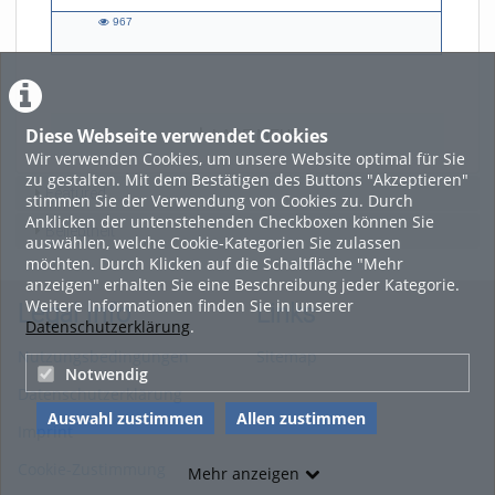
967
967
views
Diese Webseite verwendet Cookies
LADE MEHR
Wir verwenden Cookies, um unsere Website optimal für Sie
zu gestalten. Mit dem Bestätigen des Buttons "Akzeptieren"
Featured
stimmen Sie der Verwendung von Cookies zu. Durch
Anklicken der untenstehenden Checkboxen können Sie
Beliebtheit
auswählen, welche Cookie-Kategorien Sie zulassen
möchten. Durch Klicken auf die Schaltfläche "Mehr
anzeigen" erhalten Sie eine Beschreibung jeder Kategorie.
Weitere Informationen finden Sie in unserer
Legal Info
Links
Datenschutzerklärung
.
Nutzungsbedingungen
Sitemap
Notwendig
Datenschutzerklärung
Auswahl zustimmen
Allen zustimmen
Imprint
Cookie-Zustimmung
Mehr anzeigen