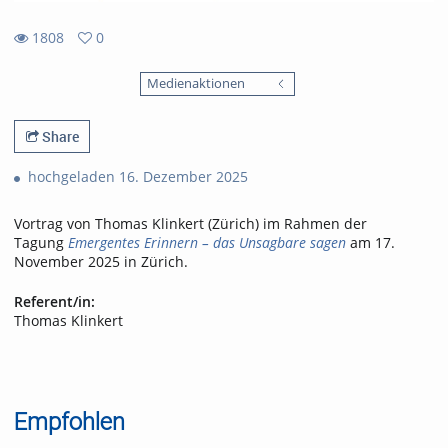
1808
0
0
1808
favorites
Medienaktionen
views
Share
hochgeladen 16. Dezember 2025
Vortrag von Thomas Klinkert (Zürich) im Rahmen der
Tagung
Emergentes Erinnern – das Unsagbare sagen
am 17.
November 2025 in Zürich.
Referent/in:
Thomas Klinkert
Empfohlen