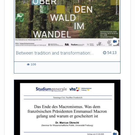
Between tradition and transformation: how owners, advisers and institutions co-create knowledge for resilient forests in Europe
54:13 duration
54:13
106
106
views