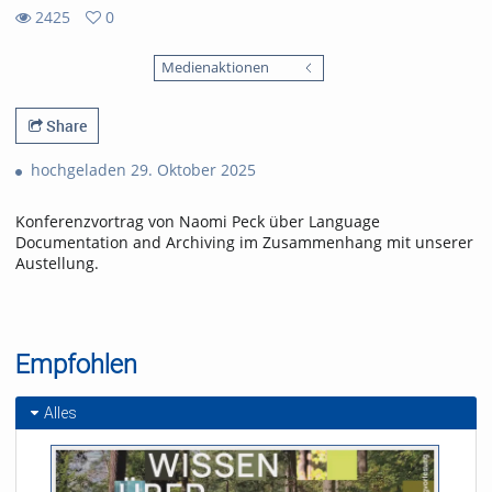
2425
0
0
2425
favorites
Medienaktionen
views
Share
hochgeladen 29. Oktober 2025
Konferenzvortrag von Naomi Peck über Language
Documentation and Archiving im Zusammenhang mit unserer
Austellung.
Empfohlen
Alles