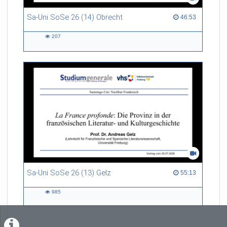
Sa-Uni SoSe 26 (14) Obrecht
46:53 duration
46:53
207
207
views
Sa-Uni SoSe 26 (13) Gelz
55:13 duration
55:13
985
985
views