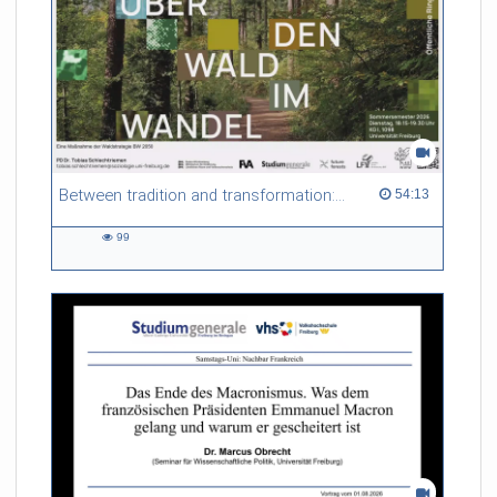
Between tradition and transformation: how owners, advisers and institutions co-create knowledge for resilient forests in Europe
54:13 duration
54:13
99
99
views