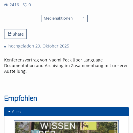
2416
0
0
2416
favorites
Medienaktionen
views
Share
hochgeladen 29. Oktober 2025
Konferenzvortrag von Naomi Peck über Language
Documentation and Archiving im Zusammenhang mit unserer
Austellung.
Empfohlen
Alles