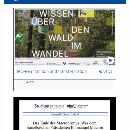
Between tradition and transformation: how owners, advisers and institutions co-create knowledge for resilient forests in Europe
54:13 duration
54:13
474
474
views