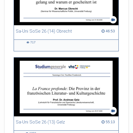
Sa-Uni SoSe 26 (14) Obrecht
46:53 duration
46:53
717
717
views
Sa-Uni SoSe 26 (13) Gelz
55:13 duration
55:13