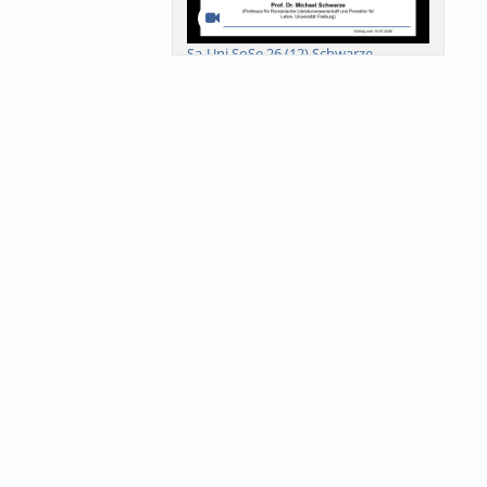
Sa-Uni SoSe 26 (12) Schwarze
Meanings of Forests: A Collaborative
Comparativ...
Als der Wald eine Zukunftsfrage
wurde. Wissen, ...