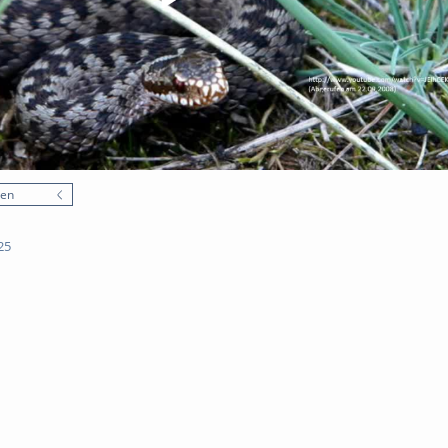
nen
25