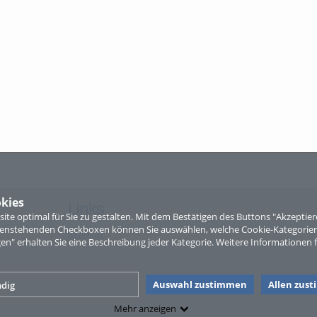
kies
Links
te optimal für Sie zu gestalten. Mit dem Bestätigen des Buttons "Akzepti
ntenstehenden Checkboxen können Sie auswählen, welche Cookie-Kategorien
Sitemap
gen" erhalten Sie eine Beschreibung jeder Kategorie. Weitere Informationen f
Auswahl zustimmen
Allen zus
dig
Mehr anzeigen