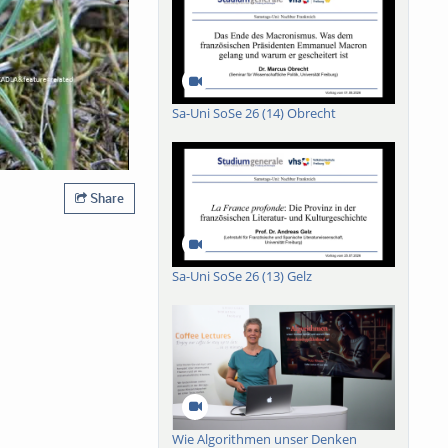
Sa-Uni SoSe 26 (14) Obrecht
Share
Sa-Uni SoSe 26 (13) Gelz
Wie Algorithmen unser Denken