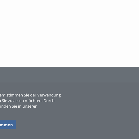
When Particle Physics Gets Hot: A
Journey Throu...
Sperber
eren" stimmen Sie der Verwendung
 Sie zulassen möchten. Durch
inden Sie in unserer
timmen