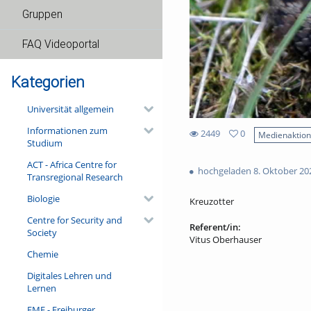
Gruppen
FAQ Videoportal
Kategorien
Universität allgemein
Informationen zum
2449
0
Medienaktio
Studium
0
2449
favorites
ACT - Africa Centre for
views
hochgeladen 8. Oktober 20
Transregional Research
Biologie
Kreuzotter
Centre for Security and
Referent/in:
Society
Vitus Oberhauser
Chemie
Digitales Lehren und
Lernen
FMF - Freiburger