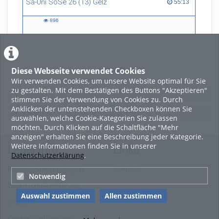
Sa-Uni SoSe 26 (13) Gelz
55:13 duration
55:13
896
896
views
Diese Webseite verwendet Cookies
LADE MEHR
Wir verwenden Cookies, um unsere Website optimal für Sie
zu gestalten. Mit dem Bestätigen des Buttons "Akzeptieren"
Featured
stimmen Sie der Verwendung von Cookies zu. Durch
Anklicken der untenstehenden Checkboxen können Sie
Beliebtheit
auswählen, welche Cookie-Kategorien Sie zulassen
möchten. Durch Klicken auf die Schaltfläche "Mehr
anzeigen" erhalten Sie eine Beschreibung jeder Kategorie.
Weitere Informationen finden Sie in unserer
Legal Info
Links
Datenschutzerklärung
.
Nutzungsbedingungen
Sitemap
Notwendig
Datenschutzerklärung
Auswahl zustimmen
Allen zustimmen
Imprint
Cookie-Zustimmung