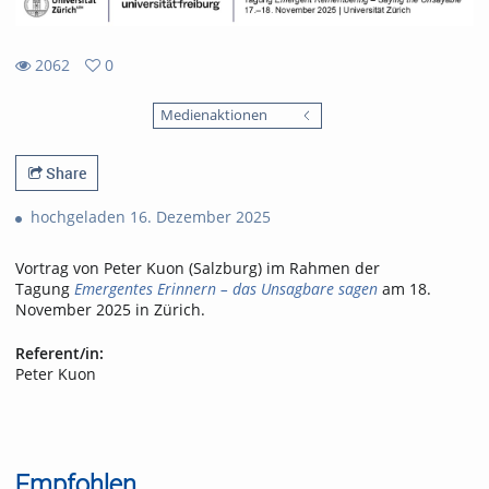
2062
0
0
2062
favorites
Medienaktionen
views
Share
hochgeladen 16. Dezember 2025
Vortrag von Peter Kuon (Salzburg) im Rahmen der
Tagung
Emergentes Erinnern – das Unsagbare sagen
am 18.
November 2025 in Zürich.
Referent/in:
Peter Kuon
Empfohlen