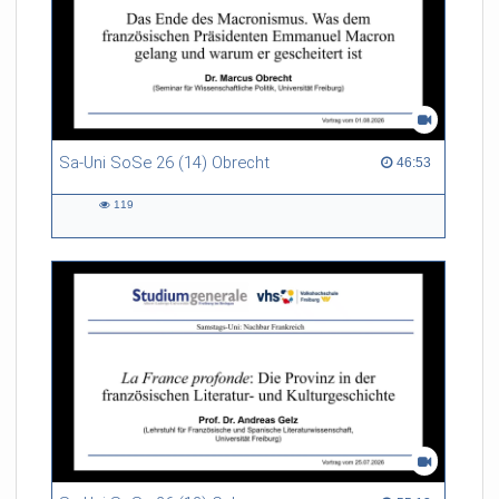
Sa-Uni SoSe 26 (14) Obrecht
46:53 duration
46:53
119
119
views