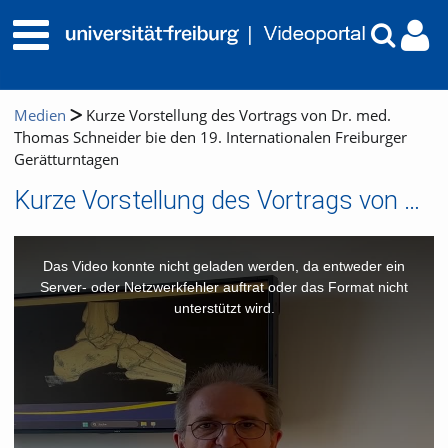
Medien
Kurze Vorstellung des Vortrags von Dr. med.
Thomas Schneider bie den 19. Internationalen Freiburger
Gerätturntagen
Kurze Vorstellung des Vortrags von Dr. med. Thomas Schneider bie den 19. Internationalen Freiburger Gerätturntagen
This
is
a
Das Video konnte nicht geladen werden, da entweder ein
modal
window.
Server- oder Netzwerkfehler auftrat oder das Format nicht
unterstützt wird.