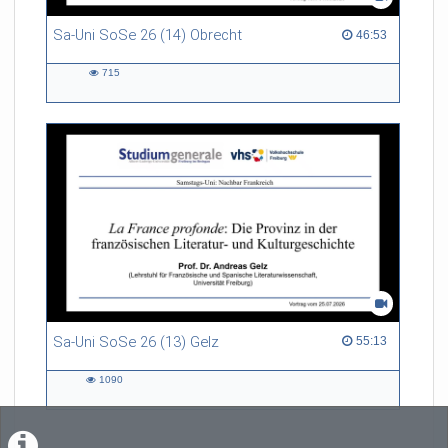
Sa-Uni SoSe 26 (14) Obrecht
46:53 duration
46:53
715
715
views
Sa-Uni SoSe 26 (13) Gelz
55:13 duration
55:13
1090
1090
views