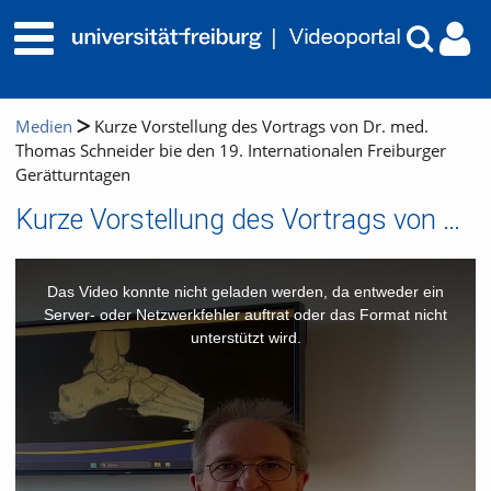
Medien
Kurze Vorstellung des Vortrags von Dr. med.
Thomas Schneider bie den 19. Internationalen Freiburger
Gerätturntagen
Kurze Vorstellung des Vortrags von Dr. med. Thomas Schneider bie den 19. Internationalen Freiburger Gerätturntagen
This
is
a
Das Video konnte nicht geladen werden, da entweder ein
modal
window.
Server- oder Netzwerkfehler auftrat oder das Format nicht
unterstützt wird.