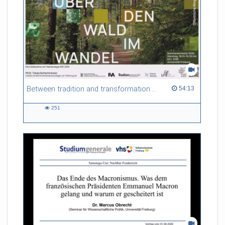
Between tradition and transformation: how owners, advisers and institutions co-create knowledge for resilient forests in Europe
54:13 duration
54:13
251
251
views