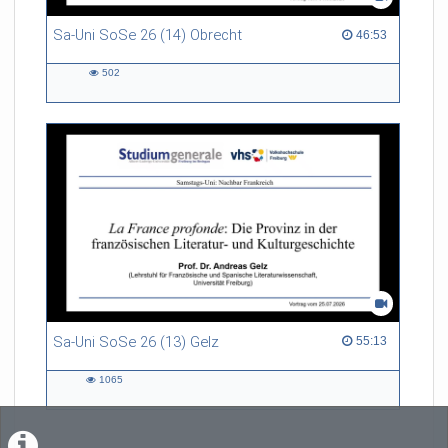
Sa-Uni SoSe 26 (14) Obrecht
46:53 duration
46:53
502
502
views
Sa-Uni SoSe 26 (13) Gelz
55:13 duration
55:13
1065
1065
views