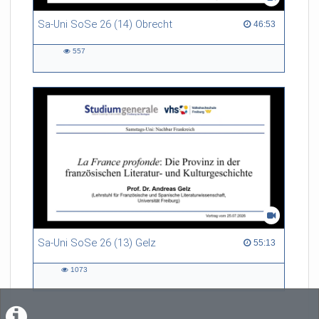
Sa-Uni SoSe 26 (14) Obrecht
46:53 duration
46:53
557
557
views
Sa-Uni SoSe 26 (13) Gelz
55:13 duration
55:13
1073
1073
views