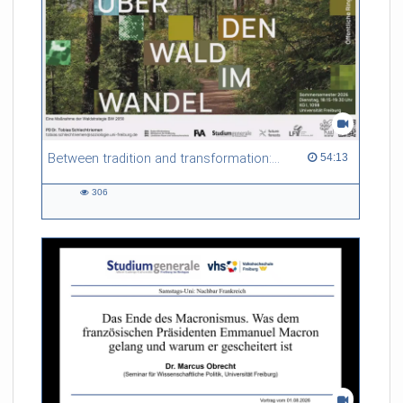
Between tradition and transformation: how owners, advisers and institutions co-create knowledge for resilient forests in Europe
54:13 duration
54:13
306
306
views