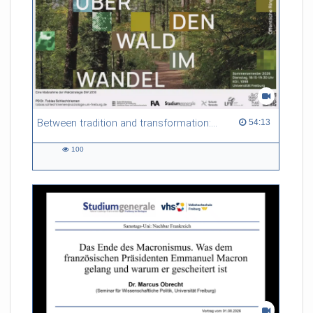
Between tradition and transformation: how owners, advisers and institutions co-create knowledge for resilient forests in Europe
54:13 duration
54:13
100
100
views