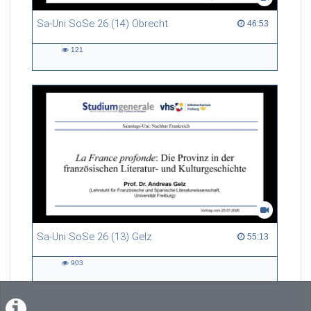
Sa-Uni SoSe 26 (14) Obrecht
46:53 duration
46:53
121
121
views
Sa-Uni SoSe 26 (13) Gelz
55:13 duration
55:13
903
903
views