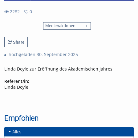
2282
0
0
2282
favorites
Medienaktionen
views
Share
hochgeladen 30. September 2025
Linda Doyle zur Eröffnung des Akademischen Jahres
Referent/in:
Linda Doyle
Empfohlen
Alles