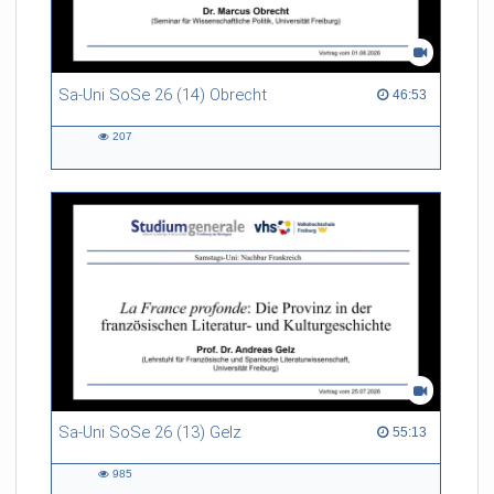
Sa-Uni SoSe 26 (14) Obrecht
46:53 duration
46:53
207
207
views
Sa-Uni SoSe 26 (13) Gelz
55:13 duration
55:13
985
985