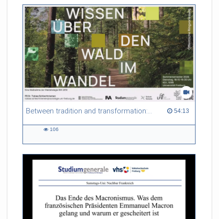
Between tradition and transformation: how owners, advisers and institutions co-create knowledge for resilient forests in Europe
54:13 duration
54:13
106
106
views