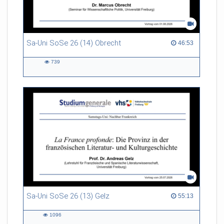
Sa-Uni SoSe 26 (14) Obrecht
46:53 duration
46:53
739
739
views
Sa-Uni SoSe 26 (13) Gelz
55:13 duration
55:13
1096
1096