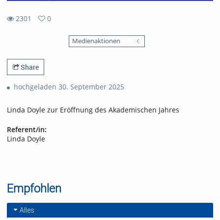
2301
0
0
2301
favorites
Medienaktionen
views
Share
hochgeladen 30. September 2025
Linda Doyle zur Eröffnung des Akademischen Jahres
Referent/in:
Linda Doyle
Empfohlen
Alles