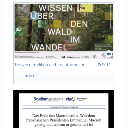
Between tradition and transformation: how owners, advisers and institutions co-create knowledge for resilient forests in Europe
54:13 duration
54:13
502
502
views