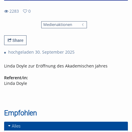
2283
0
0
2283
favorites
Medienaktionen
views
Share
hochgeladen 30. September 2025
Linda Doyle zur Eröffnung des Akademischen Jahres
Referent/in:
Linda Doyle
Empfohlen
Alles