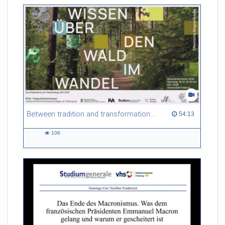
Between tradition and transformation: how owners, advisers and institutions co-create knowledge for resilient forests in Europe
54:13 duration
54:13
106
106
views