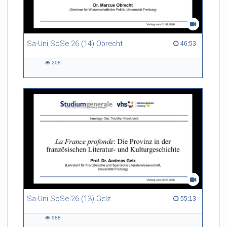
Sa-Uni SoSe 26 (14) Obrecht
46:53 duration
46:53
208
208
views
Sa-Uni SoSe 26 (13) Gelz
55:13 duration
55:13
988
988