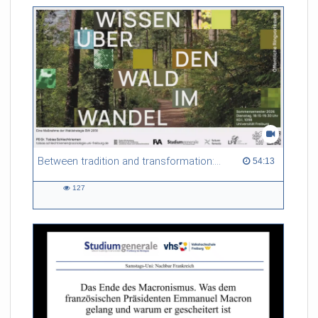
Between tradition and transformation: how owners, advisers and institutions co-create knowledge for resilient forests in Europe
54:13 duration
54:13
127
127
views