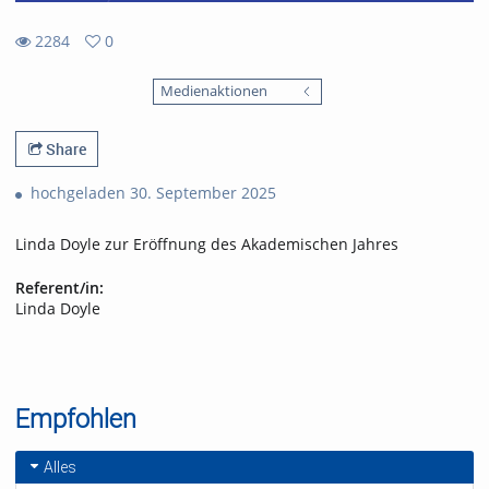
2284
0
0
2284
favorites
Medienaktionen
views
Share
hochgeladen 30. September 2025
Linda Doyle zur Eröffnung des Akademischen Jahres
Referent/in:
Linda Doyle
Empfohlen
Alles