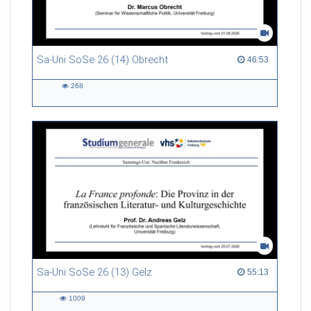
Sa-Uni SoSe 26 (14) Obrecht
46:53 duration
46:53
268
268
views
Sa-Uni SoSe 26 (13) Gelz
55:13 duration
55:13
1009
1009