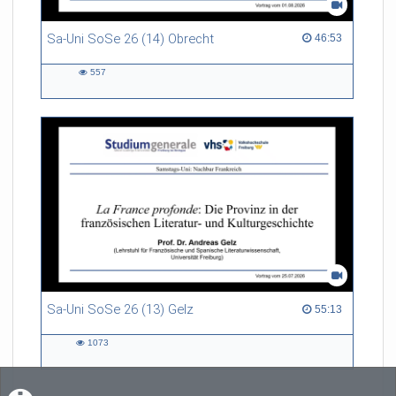
Sa-Uni SoSe 26 (14) Obrecht
46:53 duration
46:53
557
557
views
Sa-Uni SoSe 26 (13) Gelz
55:13 duration
55:13
1073
1073
views