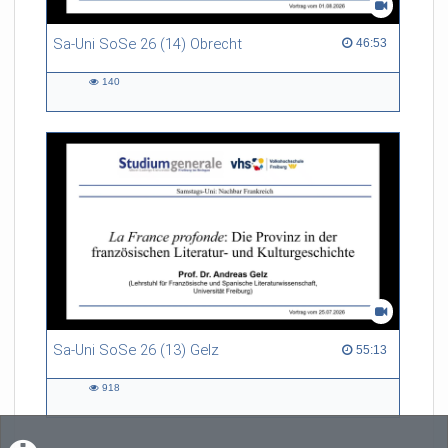
Sa-Uni SoSe 26 (14) Obrecht
46:53 duration
46:53
140
140
views
Sa-Uni SoSe 26 (13) Gelz
55:13 duration
55:13
918
918
views