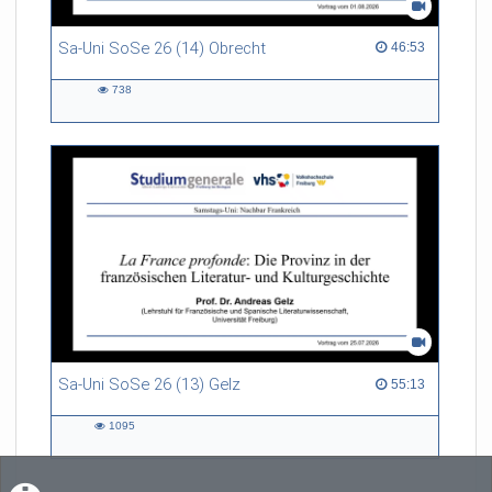
Sa-Uni SoSe 26 (14) Obrecht
46:53 duration
46:53
738
738
views
Sa-Uni SoSe 26 (13) Gelz
55:13 duration
55:13
1095
1095
views