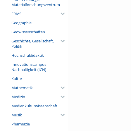
weiß, dass er sich von seine
Materialforschungszentrum
bekennt, sondern zugleich in
FRIAS
womöglich mit dem Text eines
zur freimütigen Schilderung 
Geographie
nach wie vor seinem hochstap
zahllosen Unwägbarkeiten, mi
Geowissenschaften
dem sich schwerlich Gewisshei
Roman. Sie sind das Dokument 
Geschichte, Gesellschaft,
Politik
Referent/in:
Hochschuldidaktik
Prof. Dr. Andreas Kablitz (Univ
Innovationscampus
Nachhaltigkeit (ICN)
Kultur
Mathematik
Medizin
Medienkulturwissenschaft
Musik
Pharmazie