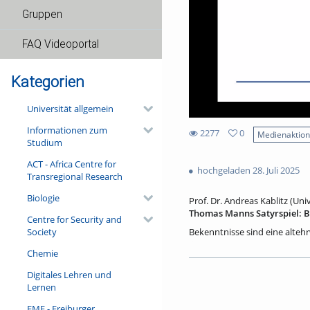
Gruppen
FAQ Videoportal
Kategorien
Universität allgemein
Informationen zum
2277
0
Medienaktio
Studium
0
2277
favorites
ACT - Africa Centre for
views
hochgeladen 28. Juli 2025
Transregional Research
Biologie
Prof. Dr. Andreas Kablitz (Univ
Thomas Manns Satyrspiel: Be
Centre for Security and
Society
Bekenntnisse sind eine altehr
Kirchenvaters Augustinus, de
Chemie
Aufklärung seine Confessions 
Augenscheinlich auf diese li
Digitales Lehren und
Bekenntnisse des Hochstaplers 
Lernen
die Confessiones dessen, der
sein als verfehlt erkanntes 
FMF - Freiburger