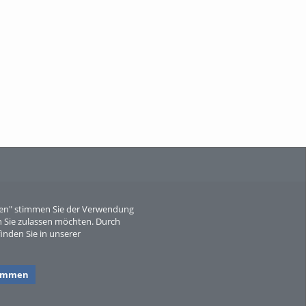
When Particle Physics Gets Hot: A
Journey Throu...
Sperber
eren" stimmen Sie der Verwendung
 Sie zulassen möchten. Durch
inden Sie in unserer
timmen