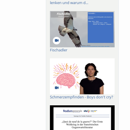
lenken und warum d...
plerwesen nicht nur
bringt? Hätten wir es
 Vergangenheit willen
hne es zu bemerken,
geschmack auf die
t zu zeichnen, in
zutiefst skeptischer
t wirft.
Fischadler
Schmerzempfinden - Boys don't cry?