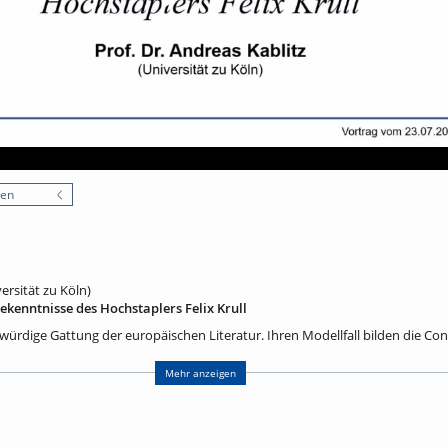
nen
ersität zu Köln)
kenntnisse des Hochstaplers Felix Krull
würdige Gattung der europäischen Literatur. Ihren Modellfall bilden die Co
r darin die Geschichte seiner Konversion erzählt. Jean-Jacques Rousseau wi
gegenüberstellen, die in säkularisierter Weise Rechenschaft über sein Leben
Mehr anzeigen
terarische Tradition nimmt Thomas Mann Bezug, wenn er seinem letzten Rom
Felix Krull gibt. Aber welche Botschaft hält dieser Titel für den Leser berei
 sich von seinem Laster zu befreien vermochte und nun von der Warte ein
früheres Leben schonungslos Auskunft gibt? Oder sind es offenherzige Worte