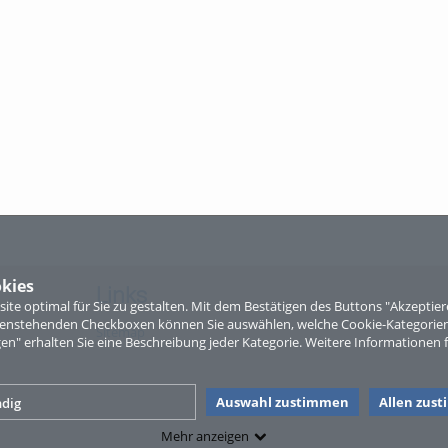
kies
Links
te optimal für Sie zu gestalten. Mit dem Bestätigen des Buttons "Akzepti
ntenstehenden Checkboxen können Sie auswählen, welche Cookie-Kategorien
Sitemap
gen" erhalten Sie eine Beschreibung jeder Kategorie. Weitere Informationen f
Auswahl zustimmen
Allen zus
dig
Mehr anzeigen