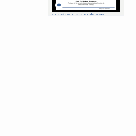
Sa-Uni SoSe 26 (12) Schwarze
Meanings of Forests: A Collaborative
Comparativ...
Als der Wald eine Zukunftsfrage
wurde. Wissen, ...