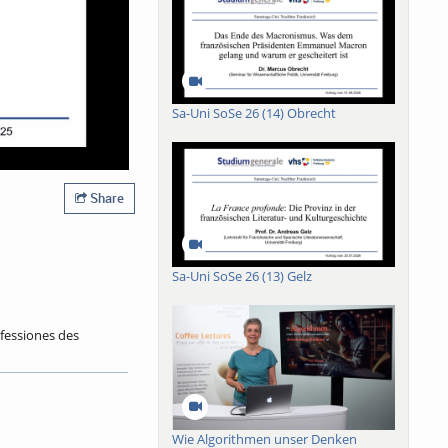
Sa-Uni SoSe 26 (14) Obrecht
Share
Sa-Uni SoSe 26 (13) Gelz
nfessiones des
rd ihnen am Ende der
 geben sollen.
an den Titel
t? Handelt es sich um
es Ehrenmannes über
Wie Algorithmen unser Denken
 eines Mannes, der