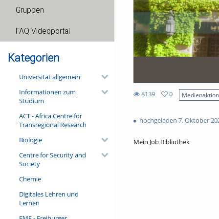
Gruppen
FAQ Videoportal
Kategorien
Universität allgemein
Informationen zum
8139
0
Medienaktio
Studium
0
8139
favorites
ACT - Africa Centre for
views
hochgeladen 7. Oktober 20
Transregional Research
Biologie
Mein Job Bibliothek
Centre for Security and
Society
Chemie
Digitales Lehren und
Lernen
FMF - Freiburger