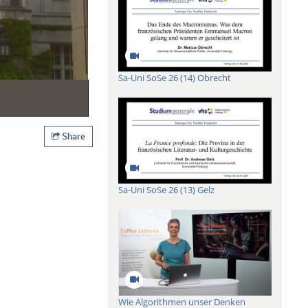
Sa-Uni SoSe 26 (14) Obrecht
Share
Sa-Uni SoSe 26 (13) Gelz
Wie Algorithmen unser Denken