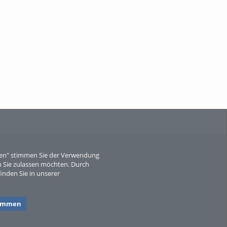
When Particle Physics Gets Hot: A
Journey Throu...
Sperber
eren" stimmen Sie der Verwendung
 Sie zulassen möchten. Durch
inden Sie in unserer
timmen