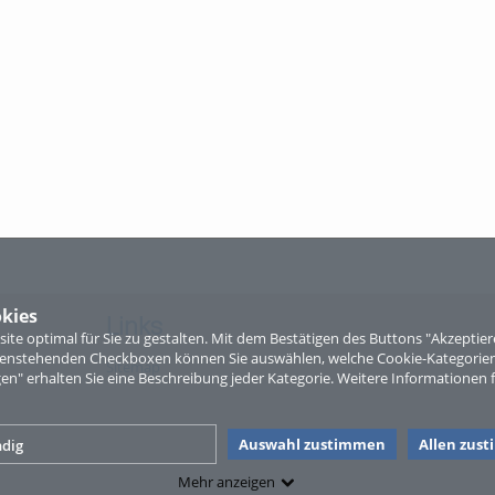
kies
Links
te optimal für Sie zu gestalten. Mit dem Bestätigen des Buttons "Akzepti
ntenstehenden Checkboxen können Sie auswählen, welche Cookie-Kategorien
Sitemap
gen" erhalten Sie eine Beschreibung jeder Kategorie. Weitere Informationen f
Auswahl zustimmen
Allen zus
dig
Mehr anzeigen