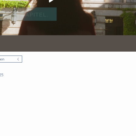
nen
25