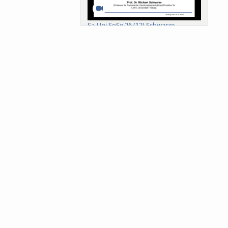
Sa-Uni SoSe 26 (12) Schwarze
Meanings of Forests: A Collaborative
Comparativ...
Als der Wald eine Zukunftsfrage
wurde. Wissen, ...