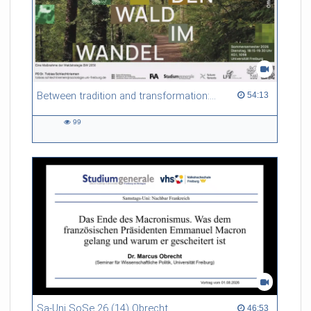
Between tradition and transformation: how owners, advisers and institutions co-create knowledge for resilient forests in Europe
54:13 duration
54:13
99
99
views
Sa-Uni SoSe 26 (14) Obrecht
46:53 duration
46:53