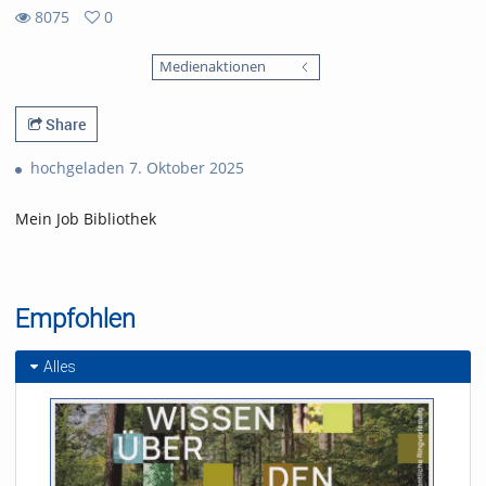
8075
0
0
8075
favorites
Medienaktionen
views
Share
hochgeladen 7. Oktober 2025
Mein Job Bibliothek
Empfohlen
Alles