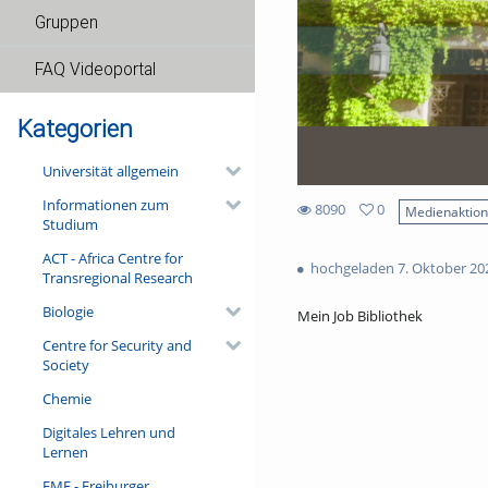
Gruppen
FAQ Videoportal
Kategorien
Universität allgemein
Informationen zum
8090
0
Medienaktio
Studium
0
8090
favorites
ACT - Africa Centre for
views
hochgeladen 7. Oktober 20
Transregional Research
Biologie
Mein Job Bibliothek
Centre for Security and
Society
Chemie
Digitales Lehren und
Lernen
FMF - Freiburger