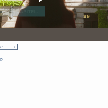
nen
25