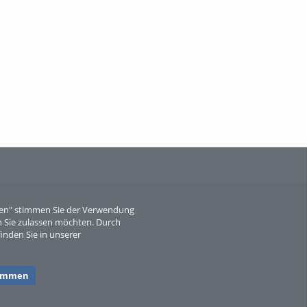
When Particle Physics Gets Hot: A
Journey Throu...
Sperber
eren" stimmen Sie der Verwendung
 Sie zulassen möchten. Durch
inden Sie in unserer
timmen