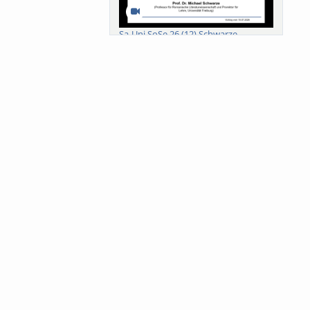
Sa-Uni SoSe 26 (12) Schwarze
Meanings of Forests: A Collaborative
Comparativ...
Als der Wald eine Zukunftsfrage
wurde. Wissen, ...