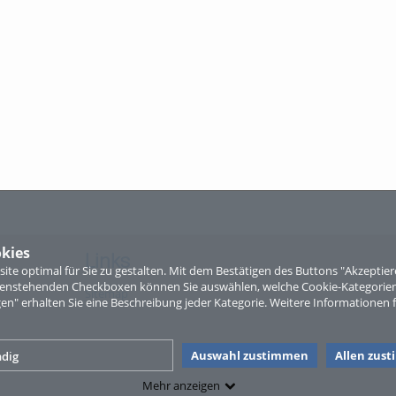
kies
Links
te optimal für Sie zu gestalten. Mit dem Bestätigen des Buttons "Akzepti
ntenstehenden Checkboxen können Sie auswählen, welche Cookie-Kategorien
Sitemap
gen" erhalten Sie eine Beschreibung jeder Kategorie. Weitere Informationen f
Auswahl zustimmen
Allen zus
dig
Mehr anzeigen