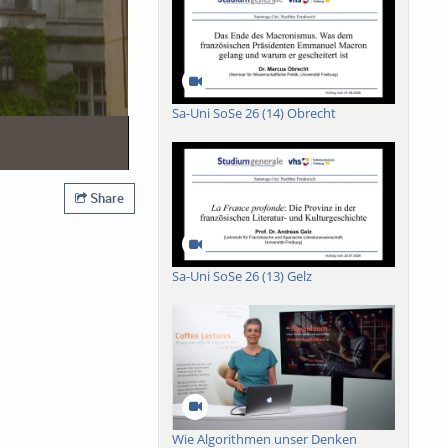
Sa-Uni SoSe 26 (14) Obrecht
Share
Sa-Uni SoSe 26 (13) Gelz
Wie Algorithmen unser Denken