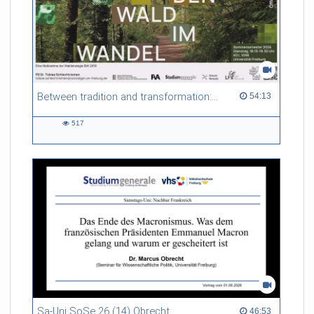
Between tradition and transformation: how owners, advisers and institutions co-create knowledge for resilient forests in Europe
54:13 duration
54:13
517
517
views
Sa-Uni SoSe 26 (14) Obrecht
46:53 duration
46:53