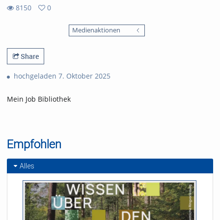
8150
0
0
8150
favorites
Medienaktionen
views
Share
hochgeladen 7. Oktober 2025
Mein Job Bibliothek
Empfohlen
Alles