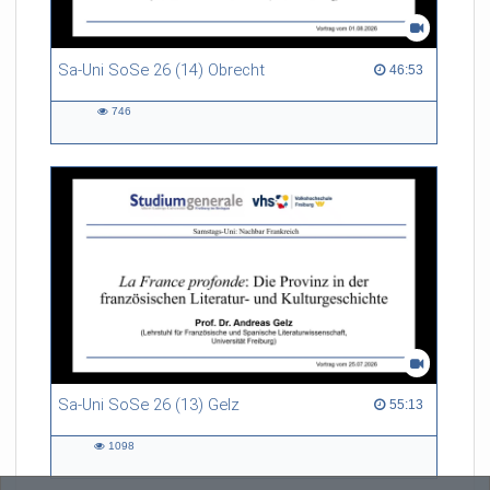
Sa-Uni SoSe 26 (14) Obrecht
46:53 duration
46:53
746
746
views
Sa-Uni SoSe 26 (13) Gelz
55:13 duration
55:13
1098
1098
views