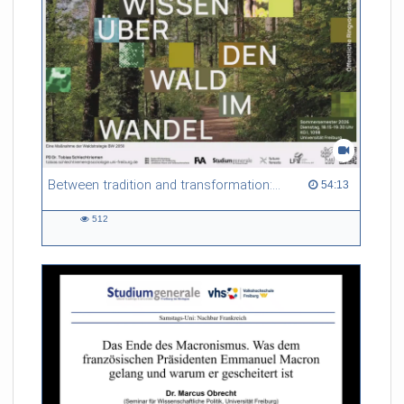
Between tradition and transformation: how owners, advisers and institutions co-create knowledge for resilient forests in Europe
54:13 duration
54:13
512
512
views