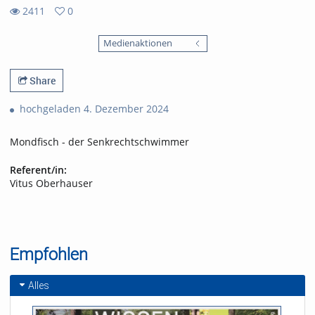
2411
0
0
2411
favorites
Medienaktionen
views
Share
hochgeladen 4. Dezember 2024
Mondfisch - der Senkrechtschwimmer
Referent/in:
Vitus Oberhauser
Empfohlen
Alles