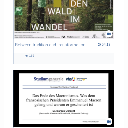
Between tradition and transformation: how owners, advisers and institutions co-create knowledge for resilient forests in Europe
54:13 duration
54:13
135
135
views