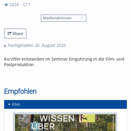
2824
1
1
2824
favorites
Medienaktionen
views
Share
hochgeladen 26. August 2025
Kurzfilm entstanden im Seminar Eingührung in die Film- und
Postproduktion
Empfohlen
Alles