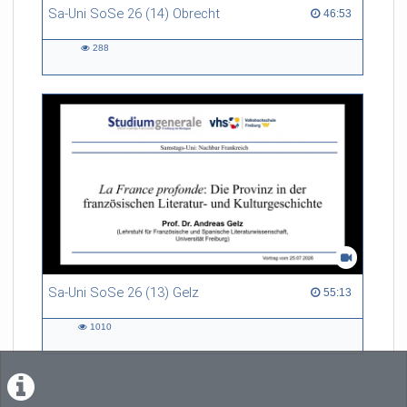
Sa-Uni SoSe 26 (14) Obrecht
46:53 duration
46:53
288
288
views
Sa-Uni SoSe 26 (13) Gelz
55:13 duration
55:13
1010
1010
views