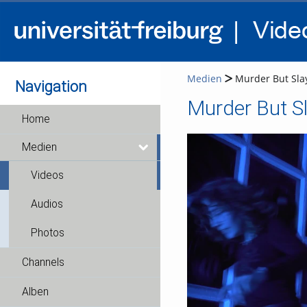
Medien
Murder But Sla
Navigation
Murder But S
Home
Medien
Videos
Audios
Photos
Channels
Alben