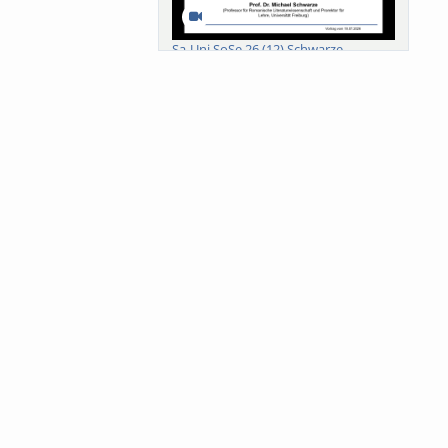
Sa-Uni SoSe 26 (12) Schwarze
Meanings of Forests: A Collaborative
Comparativ...
Als der Wald eine Zukunftsfrage
wurde. Wissen, ...