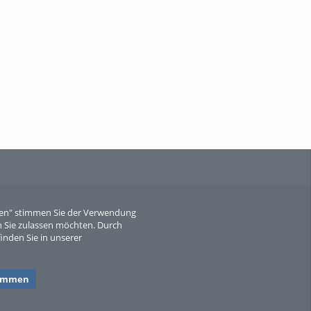
When Particle Physics Gets Hot: A
Journey Throu...
Sperber
eren" stimmen Sie der Verwendung
 Sie zulassen möchten. Durch
inden Sie in unserer
timmen