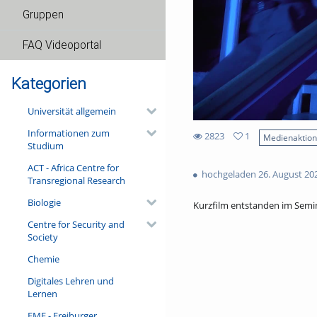
Gruppen
FAQ Videoportal
Kategorien
Universität allgemein
Informationen zum
2823
1
Medienaktio
Studium
1
2823
favorites
ACT - Africa Centre for
views
hochgeladen 26. August 20
Transregional Research
Biologie
Kurzfilm entstanden im Semin
Centre for Security and
Society
Chemie
Digitales Lehren und
Lernen
FMF - Freiburger