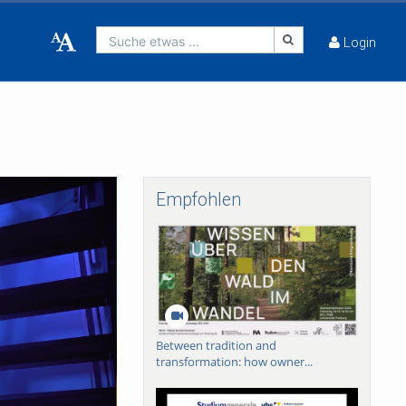
Suche etwas ...
Login
Empfohlen
Between tradition and
transformation: how owner...