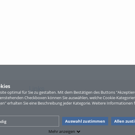
kies
Links
te optimal für Sie zu gestalten. Mit dem Bestätigen des Buttons "Akzepti
ntenstehenden Checkboxen können Sie auswählen, welche Cookie-Kategorien
Sitemap
gen" erhalten Sie eine Beschreibung jeder Kategorie. Weitere Informationen f
Auswahl zustimmen
Allen zus
dig
Mehr anzeigen