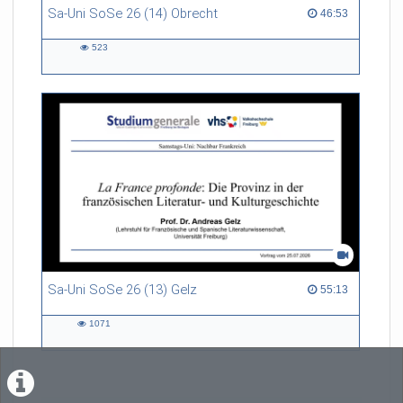
Sa-Uni SoSe 26 (14) Obrecht
46:53 duration
46:53
523
523
views
Sa-Uni SoSe 26 (13) Gelz
55:13 duration
55:13
1071
1071
views