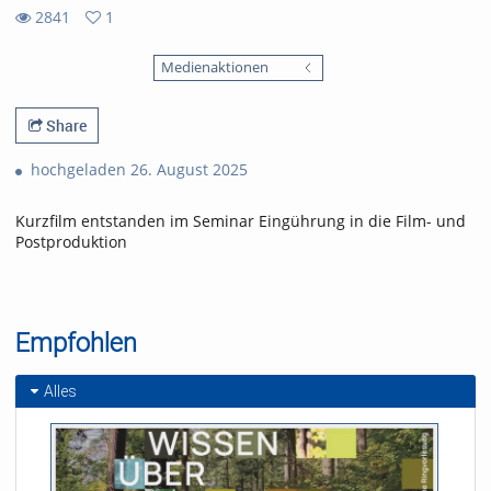
2841
1
1
2841
favorites
Medienaktionen
views
Share
hochgeladen 26. August 2025
Kurzfilm entstanden im Seminar Eingührung in die Film- und
Postproduktion
Empfohlen
Alles