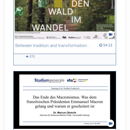
Between tradition and transformation: how owners, advisers and institutions co-create knowledge for resilient forests in Europe
54:13 duration
54:13
272
272
views