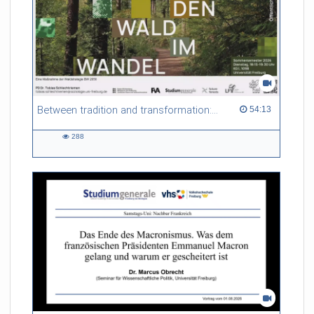
Between tradition and transformation: how owners, advisers and institutions co-create knowledge for resilient forests in Europe
54:13 duration
54:13
288
288
views