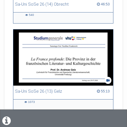
Sa-Uni SoSe 26 (14) Obrecht
46:53 duration
46:53
540
540
views
Sa-Uni SoSe 26 (13) Gelz
55:13 duration
55:13
1073
1073
views