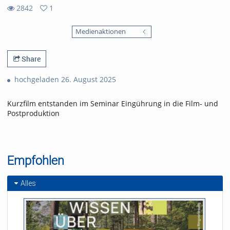
2842
1
1
2842
favorites
Medienaktionen
views
Share
hochgeladen 26. August 2025
Kurzfilm entstanden im Seminar Eingührung in die Film- und
Postproduktion
Empfohlen
Alles