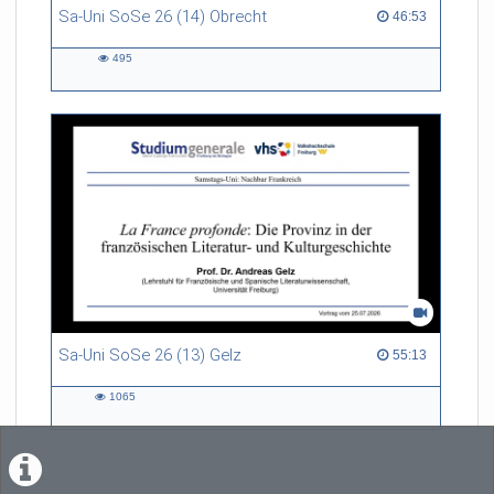
Sa-Uni SoSe 26 (14) Obrecht
46:53 duration
46:53
495
495
views
Sa-Uni SoSe 26 (13) Gelz
55:13 duration
55:13
1065
1065
views