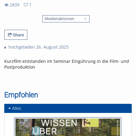
2839
1
1
2839
favorites
Medienaktionen
views
Share
hochgeladen 26. August 2025
Kurzfilm entstanden im Seminar Eingührung in die Film- und
Postproduktion
Empfohlen
Alles