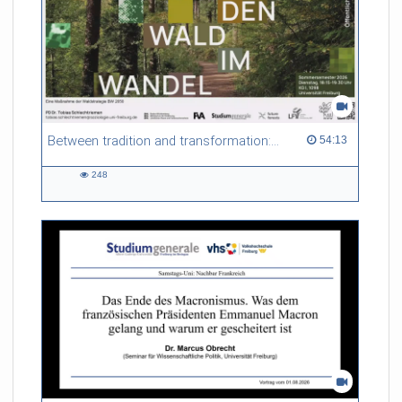
Between tradition and transformation: how owners, advisers and institutions co-create knowledge for resilient forests in Europe
54:13 duration
54:13
248
248
views