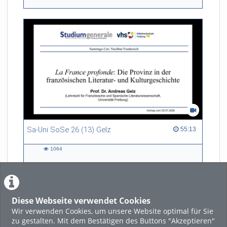
views
Sa-Uni SoSe 26 (13) Gelz
55:13 duration
55:13
1064
1064
views
Diese Webseite verwendet Cookies
LADE MEHR
Wir verwenden Cookies, um unsere Website optimal für Sie
zu gestalten. Mit dem Bestätigen des Buttons "Akzeptieren"