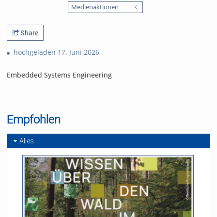
favorites
Medienaktionen
views
Share
hochgeladen 17. Juni 2026
Embedded Systems Engineering
Empfohlen
Alles