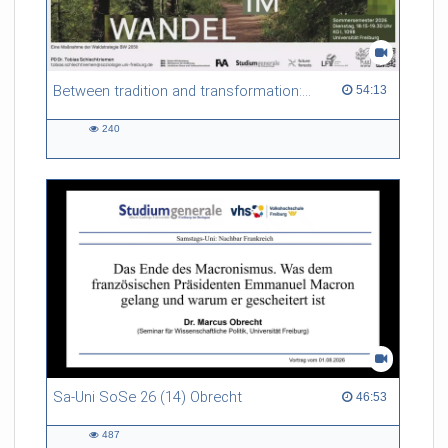
Between tradition and transformation: how owners, advisers and institutions co-create knowledge for resilient forests in Europe
54:13 duration
54:13
240
240
views
Sa-Uni SoSe 26 (14) Obrecht
46:53 duration
46:53
487
487