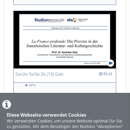
views
Sa-Uni SoSe 26 (13) Gelz
55:13 duration
55:13
1071
1071
views
Diese Webseite verwendet Cookies
LADE MEHR
Wir verwenden Cookies, um unsere Website optimal für Sie
zu gestalten. Mit dem Bestätigen des Buttons "Akzeptieren"