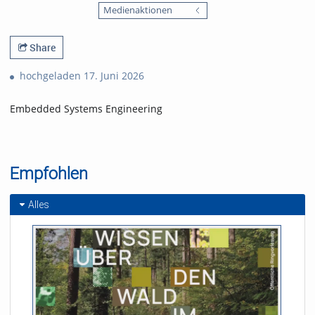
favorites
Medienaktionen
views
Share
hochgeladen 17. Juni 2026
Embedded Systems Engineering
Empfohlen
Alles