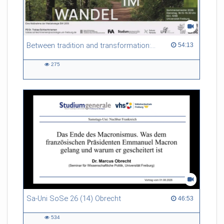
Between tradition and transformation: how owners, advisers and institutions co-create knowledge for resilient forests in Europe
54:13 duration
54:13
275
275
views
Sa-Uni SoSe 26 (14) Obrecht
46:53 duration
46:53
534
534