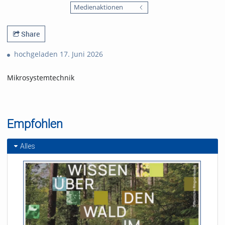
favorites
Medienaktionen
views
Share
hochgeladen 17. Juni 2026
Mikrosystemtechnik
Empfohlen
Alles