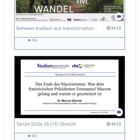
Between tradition and transformation: how owners, advisers and institutions co-create knowledge for resilient forests in Europe
54:13 duration
54:13
741
741
views
Sa-Uni SoSe 26 (14) Obrecht
46:53 duration
46:53
917
917