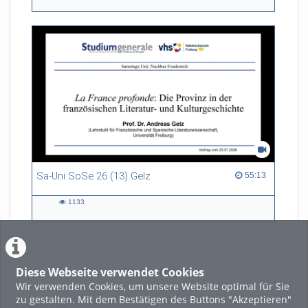
views
Sa-Uni SoSe 26 (13) Gelz
55:13 duration
55:13
1133
1133
views
Diese Webseite verwendet Cookies
LADE MEHR
Wir verwenden Cookies, um unsere Website optimal für Sie
zu gestalten. Mit dem Bestätigen des Buttons "Akzeptieren"