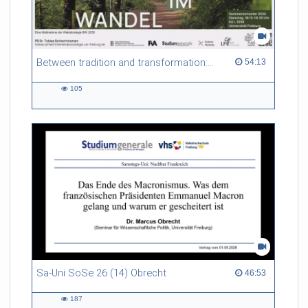
Between tradition and transformation: how owners, advisers and institutions co-create knowledge for resilient forests in Europe
54:13 duration
54:13
105
105
views
Sa-Uni SoSe 26 (14) Obrecht
46:53 duration
46:53
187
187