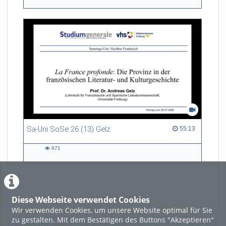
views
Sa-Uni SoSe 26 (13) Gelz
55:13 duration
55:13
971
971
views
Diese Webseite verwendet Cookies
LADE MEHR
Wir verwenden Cookies, um unsere Website optimal für Sie
zu gestalten. Mit dem Bestätigen des Buttons "Akzeptieren"