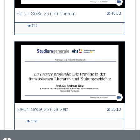
Sa-Uni SoSe 26 (14) Obrecht
46:53 duration
46:53
746
746
views
Sa-Uni SoSe 26 (13) Gelz
55:13 duration
55:13
1098
1098
views