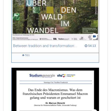
Between tradition and transformation: how owners, advisers and institutions co-create knowledge for resilient forests in Europe
54:13 duration
54:13
511
511
views