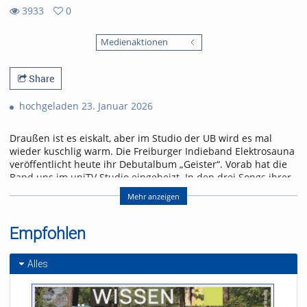
3933
0
0
3933
favorites
Medienaktionen
views
Share
hochgeladen 23. Januar 2026
Draußen ist es eiskalt, aber im Studio der UB wird es mal
wieder kuschlig warm. Die Freiburger Indieband Elektrosauna
veröffentlicht heute ihr Debutalbum „Geister“. Vorab hat die
Band uns im uniTV Studio eingeheizt. In den drei Songs ihrer
Studiosession neben sie uns mit auf einen wilden Ritt durch
Mehr anzeigen
diverse Genres und bringen uns natürlich zum Schwitzen.
Referent/in:
Empfohlen
Andreas Nagel
Alles