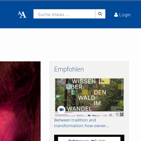
Suche etwas ...
Login
Empfohlen
Between tradition and
transformation: how owner...