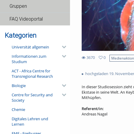
Gruppen
FAQ Videoportal
Kategorien
Universität allgemein
Informationen zum
3670
0
Medienaktio
Studium
0
3670
favorites
ACT - Africa Centre for
views
hochgeladen 19. November
Transregional Research
Biologie
In dieser Studiosession zieht
Ekstase in seine Welt. An Ke
Centre for Security and
Mithüpfen.
Society
Referent/in:
Chemie
Andreas Nagel
Digitales Lehren und
Lernen
FMF - Freiburger