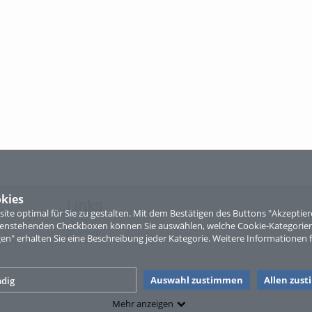
kies
Links
te optimal für Sie zu gestalten. Mit dem Bestätigen des Buttons "Akzepti
ntenstehenden Checkboxen können Sie auswählen, welche Cookie-Kategorien
Sitemap
gen" erhalten Sie eine Beschreibung jeder Kategorie. Weitere Informationen f
Auswahl zustimmen
Allen zus
dig
Mehr anzeigen