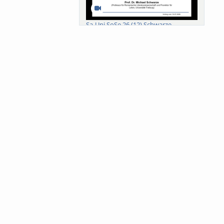
Sa-Uni SoSe 26 (12) Schwarze
Meanings of Forests: A Collaborative
Comparativ...
Als der Wald eine Zukunftsfrage
wurde. Wissen, ...