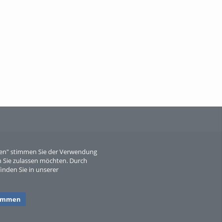
When Particle Physics Gets Hot: A
Journey Throu...
Sperber
eren" stimmen Sie der Verwendung
 Sie zulassen möchten. Durch
inden Sie in unserer
timmen