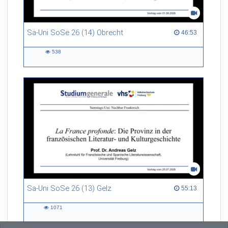
Sa-Uni SoSe 26 (14) Obrecht
46:53 duration
46:53
538
538
views
Sa-Uni SoSe 26 (13) Gelz
55:13 duration
55:13
1071
1071
views