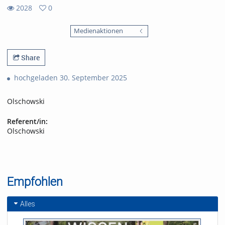
2028
0
0
2028
favorites
Medienaktionen
views
Share
hochgeladen 30. September 2025
Olschowski
Referent/in:
Olschowski
Empfohlen
Alles