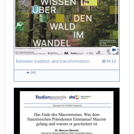
Between tradition and transformation: how owners, advisers and institutions co-create knowledge for resilient forests in Europe
54:13 duration
54:13
282
282
views