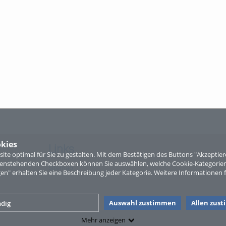
kies
Links
te optimal für Sie zu gestalten. Mit dem Bestätigen des Buttons "Akzepti
ntenstehenden Checkboxen können Sie auswählen, welche Cookie-Kategorien
Sitemap
gen" erhalten Sie eine Beschreibung jeder Kategorie. Weitere Informationen f
Auswahl zustimmen
Allen zus
dig
Mehr anzeigen