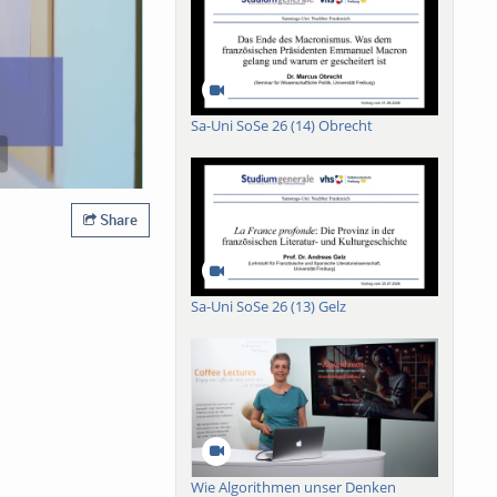
Sa-Uni SoSe 26 (14) Obrecht
Share
Sa-Uni SoSe 26 (13) Gelz
Wie Algorithmen unser Denken