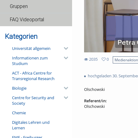
Gruppen
FAQ Videoportal
Kategorien
Universität allgemein
Informationen zum
2035
0
Medienaktio
Studium
0
2035
favorites
ACT - Africa Centre for
views
hochgeladen 30. Septembe
Transregional Research
Biologie
Olschowski
Centre for Security and
Referent/in:
Society
Olschowski
Chemie
Digitales Lehren und
Lernen
FMF - Freiburger