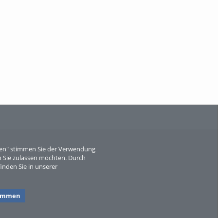
When Particle Physics Gets Hot: A
Journey Throu...
Sperber
eren" stimmen Sie der Verwendung
 Sie zulassen möchten. Durch
inden Sie in unserer
timmen