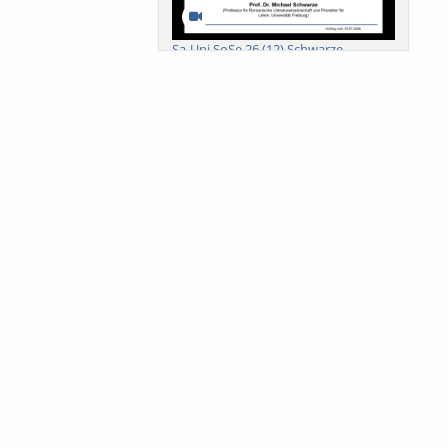
Sa-Uni SoSe 26 (12) Schwarze
Meanings of Forests: A Collaborative
Comparativ...
Als der Wald eine Zukunftsfrage
wurde. Wissen, ...