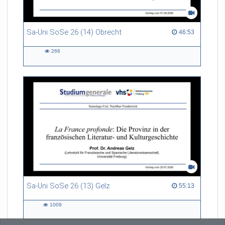
Sa-Uni SoSe 26 (14) Obrecht
46:53 duration
46:53
266
266
views
Sa-Uni SoSe 26 (13) Gelz
55:13 duration
55:13
1009
1009
views