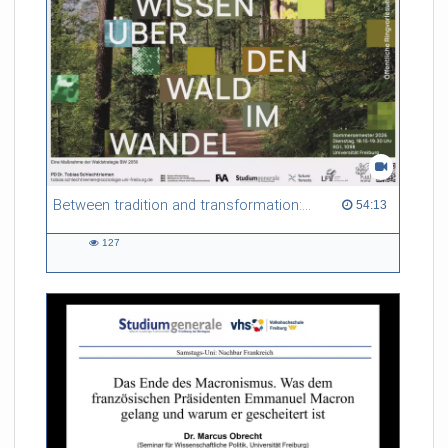
Between tradition and transformation: how owners, advisers and institutions co-create knowledge for resilient forests in Europe
54:13 duration
54:13
127
127
views