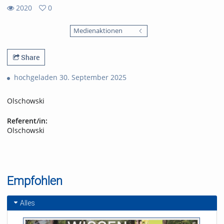
2020
0
0
2020
favorites
Medienaktionen
views
Share
hochgeladen 30. September 2025
Olschowski
Referent/in:
Olschowski
Empfohlen
Alles