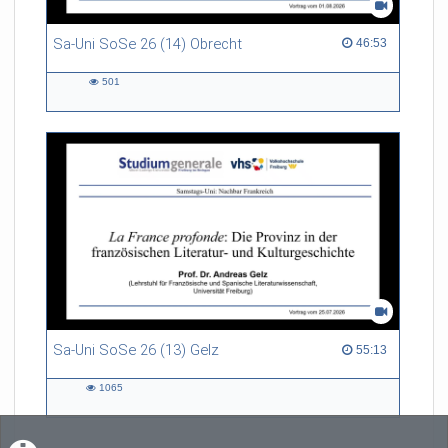
Sa-Uni SoSe 26 (14) Obrecht
46:53 duration
46:53
501
501
views
Sa-Uni SoSe 26 (13) Gelz
55:13 duration
55:13
1065
1065
views