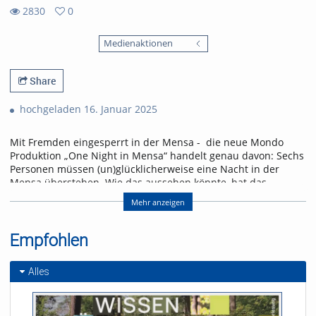
2830
0
0
2830
favorites
Medienaktionen
views
Share
hochgeladen 16. Januar 2025
Mit Fremden eingesperrt in der Mensa - die neue Mondo
Produktion „One Night in Mensa“ handelt genau davon: Sechs
Personen müssen (un)glücklicherweise eine Nacht in der
Mensa überstehen. Wie das aussehen könnte, hat das
MONDO Musiktheater in ihrem selbstkonzipierten Musical in
Mehr anzeigen
Szene gesetzt.
Referent/in:
Empfohlen
Andreas Nagel
Alles