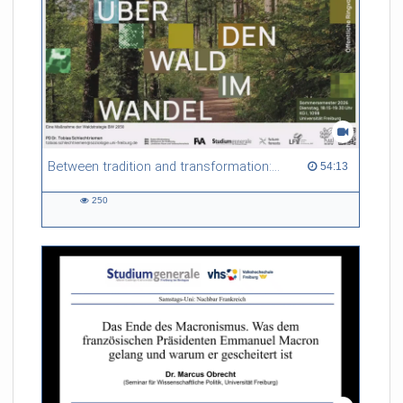
Between tradition and transformation: how owners, advisers and institutions co-create knowledge for resilient forests in Europe
54:13 duration
54:13
250
250
views